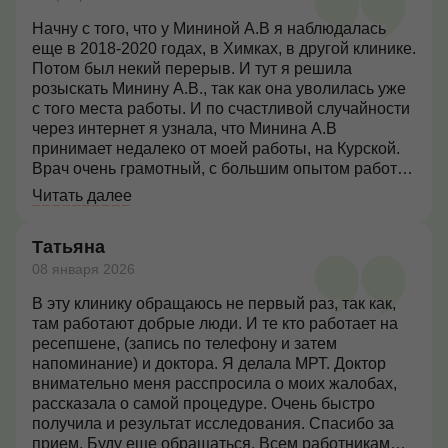
Начну с того, что у Мининой А.В я наблюдалась
еще в 2018-2020 годах, в Химках, в другой клинике.
Потом был некий перерыв. И тут я решила
розыскать Минину А.В., так как она уволилась уже
с того места работы. И по счастливой случайности
через интернет я узнала, что Минина А.В
принимает недалеко от моей работы, на Курской.
Врач очень грамотный, с большим опытом работы,
все четко и по делу. Всегда деликатно проводит
Читать далее
осмотр, внимательна и вежлива. Подскажет,
посоветует, даст рекомендации.
Татьяна
08 января 2026
В эту клинику обращаюсь не первый раз, так как,
там работают добрые люди. И те кто работает на
ресепшене, (запись по телефону и затем
напоминание) и доктора. Я делала МРТ. Доктор
внимательно меня расспросила о моих жалобах,
рассказала о самой процедуре. Очень быстро
получила и результат исследования. Спасибо за
прием. Буду еще обращаться. Всем работникам