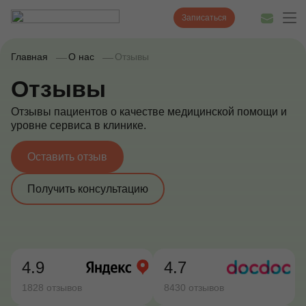
Записаться
Главная
О нас
Отзывы
Отзывы
Диагностика
Отзывы пациентов о качестве медицинской помощи и
уровне сервиса в клинике.
Лечение
Наши врачи
Оставить отзыв
Цены
Получить консультацию
Акции и скидки
О нас
4.9
4.7
Наши клиники
1828 отзывов
8430 отзывов
Полезные статьи