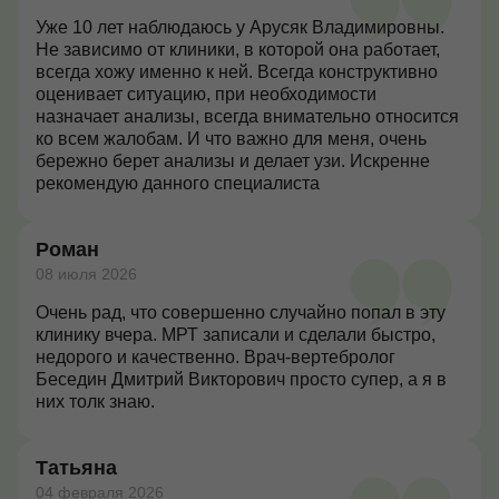
сняло. Отдельно хочу отметить деликатность и
Уже 10 лет наблюдаюсь у Арусяк Владимировны.
тактичность в общении. Рекомендую этого врача
Не зависимо от клиники, в которой она работает,
всем, кто ищет профессионала, которому можно
всегда хожу именно к ней. Всегда конструктивно
доверить свое здоровье.
оценивает ситуацию, при необходимости
назначает анализы, всегда внимательно относится
ко всем жалобам. И что важно для меня, очень
бережно берет анализы и делает узи. Искренне
рекомендую данного специалиста
Роман
08 июля 2026
Очень рад, что совершенно случайно попал в эту
клинику вчера. МРТ записали и сделали быстро,
недорого и качественно. Врач-вертебролог
Беседин Дмитрий Викторович просто супер, а я в
них толк знаю.
Татьяна
04 февраля 2026