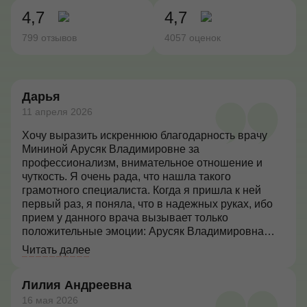
4,7
4,7
Контакты
799 отзывов
4057 оценок
+7 (495) 628-22-05
Дарья
Max
11 апреля 2026
info@zdorovie-klinika.ru
Оплата онлайн
Хочу выразить искреннюю благодарность врачу
Мининой Арусяк Владимировне за
профессионализм, внимательное отношение и
чуткость. Я очень рада, что нашла такого
Записаться сейчас
грамотного специалиста. Когда я пришла к ней
первый раз, я поняла, что в надежных руках, ибо
прием у данного врача вызывает только
положительные эмоции: Арусяк Владимировна
объяснила все «от и до», подробно рассказала и
Читать далее
даже расписала план лечения, при этом
подбадривала и поддерживала. Настолько
Лилия Андреевна
приятно было с ней пообщаться, что всю тревогу,
которая нарастала перед приемом, как рукой
16 мая 2026