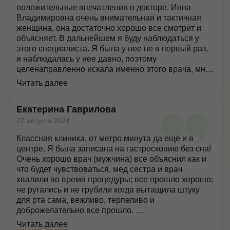
положительные впечатления о докторе. Инна
Владимировна очень внимательная и тактичная
женщина, она достаточно хорошо все смотрит и
объясняет. В дальнейшем я буду наблюдаться у
этого специалиста. Я была у нее не в первый раз,
я наблюдалась у нее давно, поэтому
целенаправленно искала именно этого врача, мне
все в ней нравится. Инна Владимировна очень
Читать далее
доброжелательно со мной общалась, она пояснила
мне все по моей проблеме, провела мне
Екатерина Гаврилова
обследование, сделала мне УЗИ. При проведении
процедуры УЗИ врач все комментировала,
27 августа 2024
объясняла и рассказала про некоторые моменты,
Классная клиника, от метро минута да еще и в
на которые мне нужно обратить внимание, что
центре. Я была записана на гастроскопию без сна!
нужно сдать, врач все обговорила. Инна
Очень хорошо врач (мужчина) все объяснил как и
Владимировна дала мне рекомендации по
что будет чувствоваться, мед сестра и врач
определенным процедурам. Я думаю, что Инна
хвалили во время процедуры; все прошло хорошо;
Владимировна хороший профессионал, у меня
не ругались и не грубили когда вытащила штуку
уже давно сложилось о ней хорошее мнение. Я
для рта сама, вежливо, терпеливо и
знаю, что Инна Владимировна компетентный
доброжелательно все прошло.
специалист. Все прошло прекрасно, все было в
таком же русле, как и 10 лет назад, когда я у нее
Читать далее