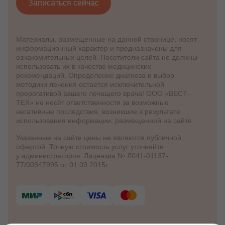
Записаться сейчас
Материалы, размещенные на данной странице, носят
информационный характер и предназначены для
ознакомительных целей. Посетители сайта не должны
использовать их в качестве медицинских
рекомендаций. Определение диагноза и выбор
методики лечения остается исключительной
прерогативой вашего лечащего врача! ООО «ВЕСТ-
ТЕХ» не несёт ответственности за возможные
негативные последствия, возникшие в результате
использования информации, размещенной на сайте.
Указанные на сайте цены не являются публичной
офертой. Точную стоимость услуг уточняйте
у администраторов. Лицензия № Л041-01137-
77/00347995 от 01.09.2015г.