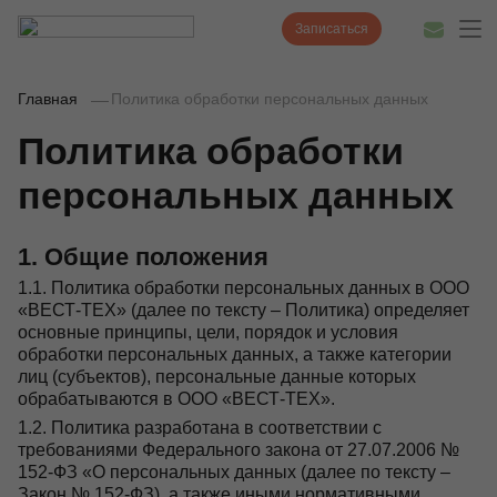
Записаться
Главная
Политика обработки персональных данных
Политика обработки
Диагностика
персональных данных
Лечение
1. Общие положения
Наши врачи
1.1. Политика обработки персональных данных в ООО
Цены
«ВЕСТ-ТЕХ» (далее по тексту – Политика) определяет
основные принципы, цели, порядок и условия
Акции и скидки
обработки персональных данных, а также категории
лиц (субъектов), персональные данные которых
О нас
обрабатываются в ООО «ВЕСТ-ТЕХ».
1.2. Политика разработана в соответствии с
Наши клиники
требованиями Федерального закона от 27.07.2006 №
152-ФЗ «О персональных данных (далее по тексту –
Полезные статьи
Закон № 152-ФЗ), а также иными нормативными