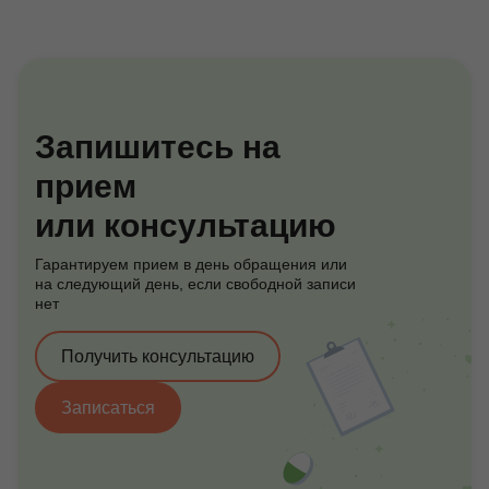
Контакты
+7 (495) 628-22-05
Запишитесь на
Max
прием
info@zdorovie-klinika.ru
Оплата онлайн
или консультацию
Гарантируем прием в день обращения или
на следующий день, если свободной записи
Записаться сейчас
нет
Получить консультацию
Записаться