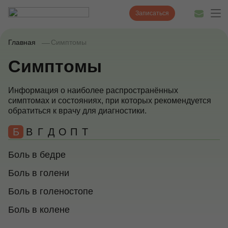
Записаться
Главная
Симптомы
Симптомы
Диагностика
Информация о наиболее распространённых
Лечение
симптомах и состояниях, при которых рекомендуется
обратиться к врачу для диагностики.
Наши врачи
Б
В
Г
Д
О
П
Т
Цены
Боль в бедре
Акции и скидки
Боль в голени
О нас
Боль в голеностопе
Наши клиники
Боль в колене
Полезные статьи