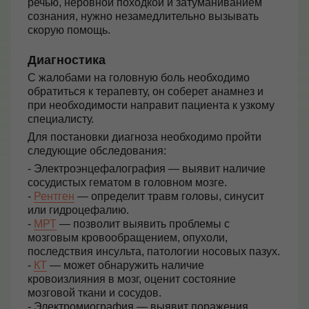
речью, неровной походкой и затуманиванием
сознания, нужно незамедлительно вызывать
скорую помощь.
Диагностика
С жалобами на головную боль необходимо
обратиться к терапевту, он соберет анамнез и
при необходимости направит пациента к узкому
специалисту.
Для постановки диагноза необходимо пройти
следующие обследования:
- Электроэнцефалография — выявит наличие
сосудистых гематом в головном мозге.
-
Рентген
— определит травм головы, синусит
или гидроцефалию.
-
МРТ
— позволит выявить проблемы с
мозговым кровообращением, опухоли,
последствия инсульта, патологии носовых пазух.
-
КТ
— может обнаружить наличие
кровоизлияния в мозг, оценит состояние
мозговой ткани и сосудов.
- Электромиография — выявит поражения