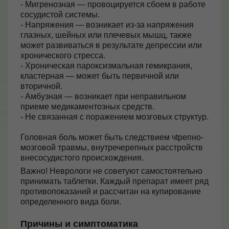
- Мигренозная — провоцируется сбоем в работе
сосудистой системы.
Контакты
- Напряжения — возникает из-за напряжения
глазных, шейных или плечевых мышц, также
может развиваться в результате депрессии или
хронического стресса.
+7 (495) 628-22-05
- Хроническая пароксизмальная гемикрания,
Max
кластерная — может быть первичной или
info@zdorovie-klinika.ru
вторичной.
Оплата онлайн
- Амбузная — возникает при неправильном
приеме медикаментозных средств.
- Не связанная с поражением мозговых структур.
Записаться сейчас
Головная боль может быть следствием чtрепно-
мозговой травмы, внутречерепных расстройств
внесосудистого происхождения.
Важно! Неврологи не советуют самостоятельно
принимать таблетки. Каждый препарат имеет ряд
противопоказаний и рассчитан на купирование
определенного вида боли.
Причины и симптоматика