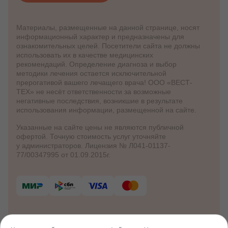
Материалы, размещенные на данной странице, носят
информационный характер и предназначены для
ознакомительных целей. Посетители сайта не должны
использовать их в качестве медицинских
рекомендаций. Определение диагноза и выбор
методики лечения остается исключительной
прерогативой вашего лечащего врача! ООО «ВЕСТ-
ТЕХ» не несёт ответственности за возможные
негативные последствия, возникшие в результате
использования информации, размещенной на сайте.
Указанные на сайте цены не являются публичной
офертой. Точную стоимость услуг уточняйте
у администраторов. Лицензия № Л041-01137-
77/00347995 от 01.09.2015г.
© 2012 - 2026 Клинико-диагностический
центр «Клиника Здоровья»