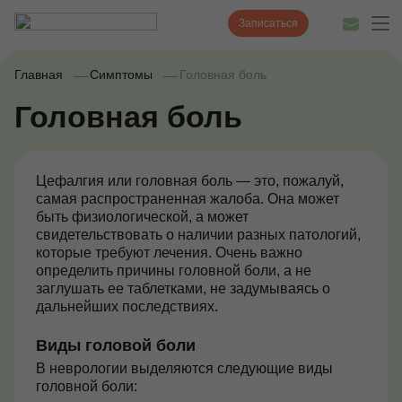
Записаться
Главная
Симптомы
Головная боль
Головная боль
Диагностика
Лечение
Цефалгия или головная боль — это, пожалуй,
самая распространенная жалоба. Она может
Наши врачи
быть физиологической, а может
свидетельствовать о наличии разных патологий,
Цены
которые требуют лечения. Очень важно
определить причины головной боли, а не
Акции и скидки
заглушать ее таблетками, не задумываясь о
дальнейших последствиях.
О нас
Виды головой боли
Наши клиники
В неврологии выделяются следующие виды
головной боли:
Полезные статьи