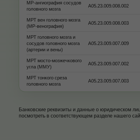
МР-ангиография сосудов
А05.23.009.008.002
головного мозга
МРТ вен головного мозга
А05.23.009.008.003
(МР-венография)
МРТ головного мозга и
сосудов головного мозга
А05.23.009.007.009
(артерии и вены)
МРТ мосто-мозжечкового
А05.23.009.007.002
угла (ММУ)
МРТ тонкого среза
А05.23.009.007.003
головного мозга
Банковские реквизиты и данные о юридическом ли
посмотреть в соответствующем разделе нашего сай