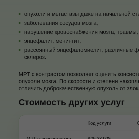
опухоли и метастазы даже на начальной ст
заболевания сосудов мозга;
нарушение кровоснабжения мозга, травмы;
энцефалит, менингит;
рассеянный энцефаломиелит, различные ф
склероз.
МРТ с контрастом позволяет оценить консист
опухоли мозга. По скорости и степени накоп
отличить доброкачественную опухоль от злок
Стоимость других услуг
Код услуги
МРТ головного мозга
А05.23.009