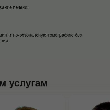
вание печени;
 магнитно-резонансную томографию без
ании.
м услугам