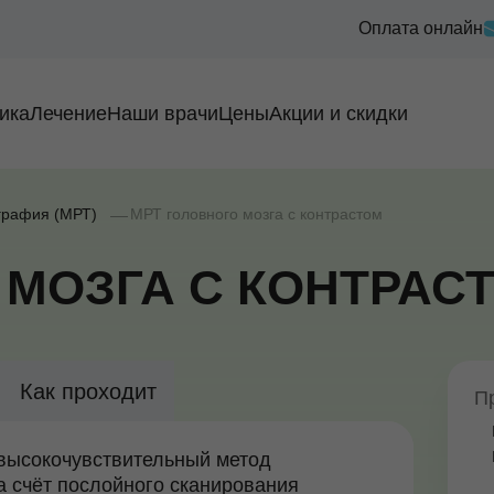
Оплата онлайн
ика
Лечение
Наши врачи
Цены
Акции и скидки
графия (МРТ)
МРТ головного мозга с контрастом
 МОЗГА С КОНТРАС
Как проходит
П
 высокочувствительный метод
а счёт послойного сканирования