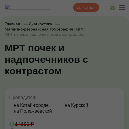
Записаться
Главная
Диагностика
Магнитно-резонансная томография (МРТ)
МРТ почек и надпочечников с контрастом
Диагностика
МРТ почек и
Лечение
надпочечников с
Наши врачи
контрастом
Цены
Акции и скидки
Проводится:
О нас
на Китай-городе
на Курской
на Полежаевской
Наши клиники
14689 ₽
Полезные статьи