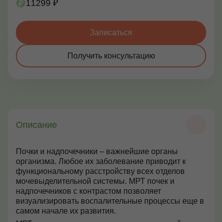
11299 ₽
Контакты
Записаться
Получить консультацию
+7 (495) 628-22-05
Max
info@zdorovie-klinika.ru
Оплата онлайн
Описание
Записаться сейчас
Почки и надпочечники – важнейшие органы
организма. Любое их заболевание приводит к
функциональному расстройству всех отделов
мочевыделительной системы. МРТ почек и
надпочечников с контрастом позволяет
визуализировать воспалительные процессы еще в
самом начале их развития.