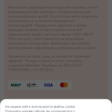
Материалы, размещенные на данной странице, носят
информационный характер и предназначены для
ознакомительных целей. Посетители сайта не должны
использовать их в качестве медицинских
рекомендаций. Определение диагноза и выбор
методики лечения остается исключительной
прерогативой вашего лечащего врача! ООО «ВЕСТ-
ТЕХ» не несёт ответственности за возможные
негативные последствия, возникшие в результате
использования информации, размещенной на сайте.
Указанные на сайте цены не являются публичной
офертой. Точную стоимость услуг уточняйте
у администраторов. Лицензия № Л041-01137-
77/00347995 от 01.09.2015г.
© 2012 - 2026 Клинико-диагностический
центр «Клиника Здоровья»
На нашем сайте используются файлы cookie.
Политика куки
Пользуясь нашим сайтом, вы соглашаетесь с