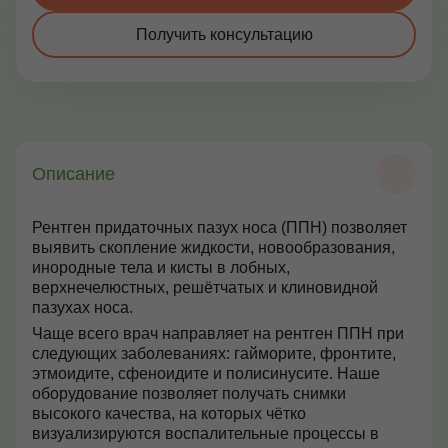
Контакты
Получить консультацию
+7 (495) 628-22-05
Max
info@zdorovie-klinika.ru
Описание
Оплата онлайн
Рентген придаточных пазух носа (ППН) позволяет
выявить скопление жидкости, новообразования,
Записаться сейчас
инородные тела и кисты в лобных,
верхнечелюстных, решётчатых и клиновидной
пазухах носа.
Чаще всего врач направляет на рентген ППН при
следующих заболеваниях: гайморите, фронтите,
этмоидите, сфеноидите и полисинусите. Наше
оборудование позволяет получать снимки
высокого качества, на которых чётко
визуализируются воспалительные процессы в