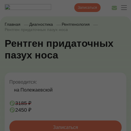
Записаться
Главная
Диагностика
Рентгенология
Рентген придаточных пазух носа
Рентген придаточных
Диагностика
пазух носа
Лечение
Наши врачи
Цены
Проводится:
на Полежаевской
Акции и скидки
3185 ₽
О нас
2450 ₽
Наши клиники
Записаться
Полезные статьи