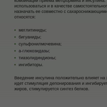
комбинаций приема метформина и инсулина.
использоваться и в качестве самостоятельно
назначать ее совместно с сахароснижающим
относятся:
меглитиниды;
бигуаниды;
сульфонилмочевина;
a-глюкозидазы;
тиазолидиндионы;
ингибиторы.
Введение инсулина положительно влияет на 
идет стимуляция депонирования и ингибируе
жиров, стимулируется синтез белков.