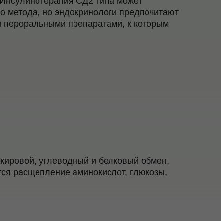
 Инсулинотерапия СД2 типа может
го метода, но эндокринологи предпочитают
и пероральными препаратами, к которым
жировой, углеводный и белковый обмен,
тся расщепление аминокислот, глюкозы,