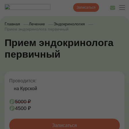
Записаться
Главная
Лечение
Эндокринология
Прием эндокринолога первичный
Прием эндокринолога
Диагностика
первичный
Лечение
Наши врачи
Цены
Проводится:
на Курской
Акции и скидки
5000 ₽
О нас
4500 ₽
Наши клиники
Записаться
Полезные статьи