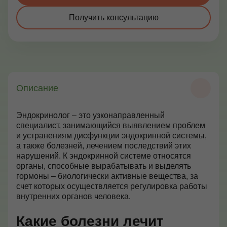
Контакты
Получить консультацию
+7 (495) 628-22-05
Max
info@zdorovie-klinika.ru
Описание
Оплата онлайн
Эндокринолог – это узконаправленный
специалист, занимающийся выявлением проблем
Записаться сейчас
и устранениям дисфункции эндокринной системы,
а также болезней, лечением последствий этих
нарушений. К эндокринной системе относятся
органы, способные вырабатывать и выделять
гормоны – биологически активные вещества, за
счет которых осуществляется регулировка работы
внутренних органов человека.
Какие болезни лечит