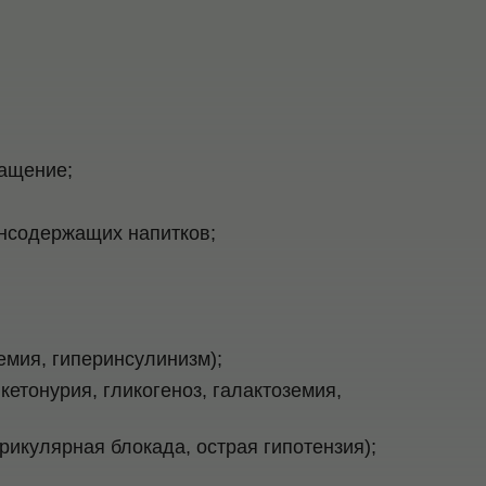
ащение;
нсодержащих напитков;
емия, гиперинсулинизм);
етонурия, гликогеноз, галактоземия,
рикулярная блокада, острая гипотензия);