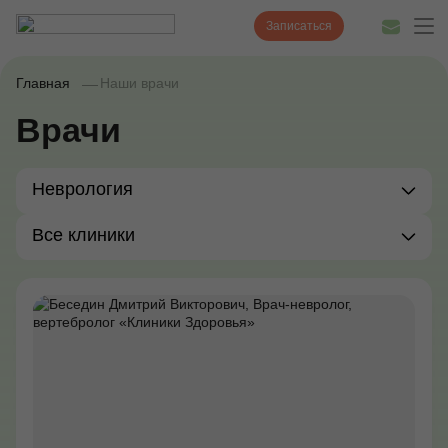
Записаться
Главная
Наши врачи
Врачи
Диагностика
Лечение
Неврология
Наши врачи
Все клиники
Цены
Акции и скидки
О нас
Наши клиники
Полезные статьи