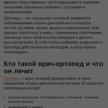
именно такие «мелочи» часто оказываются первыми
сигналами серьёзных проблем с суставами и
Контакты
позвоночником.
Ортопед — это специалист, который занимается
заболеваниями опорно-двигательного аппарата:
костей, суставов, связок, мышц и позвоночника. Чем
+7 (495) 628-22-05
раньше обратиться к нему с тревожными симптомами,
Max
тем выше шанс обойтись без операций и долгого
info@zdorovie-klinika.ru
восстановления. В этой статье разберём, когда визит к
Оплата онлайн
ортопеду действительно необходим, а когда можно
понаблюдать.
Кто такой врач-ортопед и что
Записаться сейчас
он лечит
Ортопед
— врач, который диагностирует и лечит
нарушения опорно-двигательной системы. В сферу его
компетенции входят:
суставы (коленные, тазобедренные, плечевые, локтевые,
голеностопные);
позвоночник и осанка;