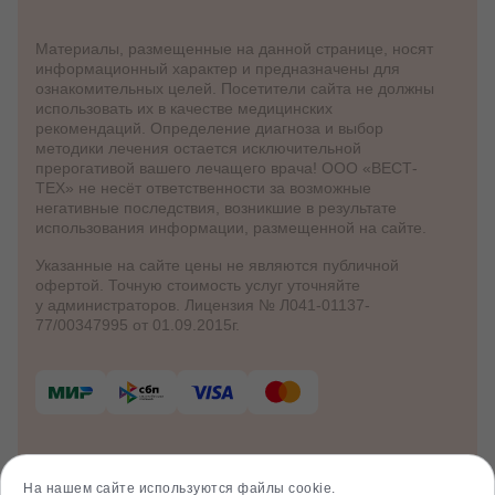
Материалы, размещенные на данной странице, носят
информационный характер и предназначены для
ознакомительных целей. Посетители сайта не должны
использовать их в качестве медицинских
рекомендаций. Определение диагноза и выбор
методики лечения остается исключительной
прерогативой вашего лечащего врача! ООО «ВЕСТ-
ТЕХ» не несёт ответственности за возможные
негативные последствия, возникшие в результате
использования информации, размещенной на сайте.
Указанные на сайте цены не являются публичной
офертой. Точную стоимость услуг уточняйте
у администраторов. Лицензия № Л041-01137-
77/00347995 от 01.09.2015г.
© 2012 - 2026 Клинико-диагностический
центр «Клиника Здоровья»
На нашем сайте используются файлы cookie.