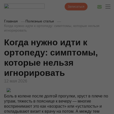
Записаться
Главная
Полезные статьи
Когда нужно идти к ортопеду: симптомы, которые нельзя
игнорировать
Диагностика
Когда нужно идти к
Лечение
ортопеду: симптомы,
Наши врачи
которые нельзя
Цены
игнорировать
Акции и скидки
12 мая 2026
О нас
Боль в колене после долгой прогулки, хруст в плече по
утрам, тяжесть в пояснице к вечеру — многие
Наши клиники
воспринимают это как «возраст» или «усталость» и
откладывают визит к врачу на потом. А между тем
Полезные статьи