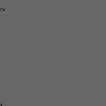
ить
й