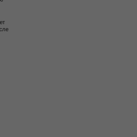
ет
осле