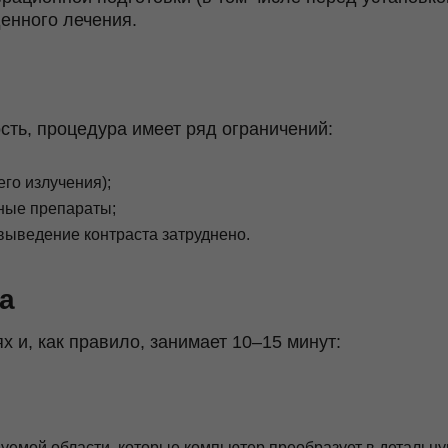
енного лечения.
сть, процедура имеет ряд ограничений:
го излучения);
ные препараты;
 выведение контраста затруднено.
а
 и, как правило, занимает 10–15 минут:
уемой области, которые компьютер преобразует в детальн