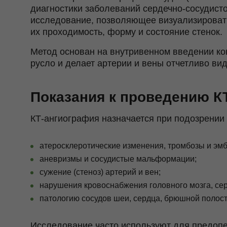
диагностики заболеваний сердечно‑сосудист
исследование, позволяющее визуализировать
их проходимость, форму и состояние стенок.
Метод основан на внутривенном введении кон
русло и делает артерии и вены отчетливо ви
Показания к проведению К
КТ-ангиография назначается при подозрении 
атеросклеротические изменения, тромбозы и эмб
аневризмы и сосудистые мальформации;
сужение (стеноз) артерий и вен;
нарушения кровоснабжения головного мозга, сер
патологию сосудов шеи, сердца, брюшной полости
Исследование часто используют для предопе