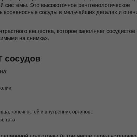
ой системы. Это высокоточное рентгенологическое
 кровеносные сосуды в мельчайших деталях и оцен
трастного вещества, которое заполняет сосудистое
димыми на снимках.
Т сосудов
на:
олии;
дца, конечностей и внутренних органов;
, таза.
рационной подготовки (в том числе перед установко