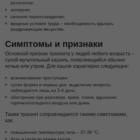
ротоглотке;
аллергия;
сильное переохлаждение;
вредные условия труда – необходимость вдыхать
раздражающие вещества.
Симптомы и признаки
Основной признак трахеита у людей любого возраста –
сухой мучительный кашель, появляющийся обычно
ночью или утром. Для кашля характерно следующее:
возникновение приступами;
сухая форма в первые дни: выделение мокроты
наблюдается лишь на 3-4 день;
обострение при разговоре, крике, плаче, вдыхании
горячего/холодного воздуха или дыма.
Также трахеит сопровождается такими симптомами,
как:
повышенная температура тела – 37-38 °С;
боль в груди во время кашля;