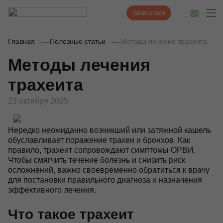
Записаться
Главная
Полезные статьи
Методы лечения трахеита
Методы лечения
Диагностика
трахеита
Лечение
23 октября 2025
Наши врачи
Нередко неожиданно возникший или затяжной кашель
Цены
обуславливает поражение трахеи и бронхов. Как
правило, трахеит сопровождают симптомы ОРВИ.
Акции и скидки
Чтобы смягчить течение болезнь и снизить риск
осложнений, важно своевременно обратиться к врачу
О нас
для постановки правильного диагноза и назначения
эффективного лечения.
Наши клиники
Что такое трахеит
Полезные статьи