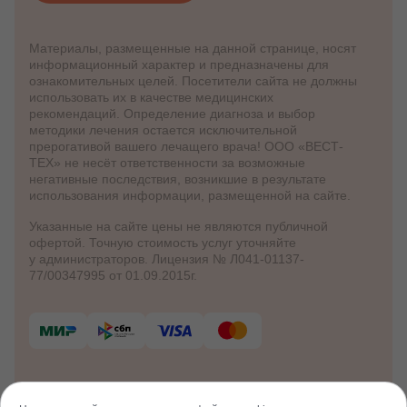
Материалы, размещенные на данной странице, носят
информационный характер и предназначены для
ознакомительных целей. Посетители сайта не должны
использовать их в качестве медицинских
рекомендаций. Определение диагноза и выбор
методики лечения остается исключительной
прерогативой вашего лечащего врача! ООО «ВЕСТ-
ТЕХ» не несёт ответственности за возможные
негативные последствия, возникшие в результате
использования информации, размещенной на сайте.
Указанные на сайте цены не являются публичной
офертой. Точную стоимость услуг уточняйте
у администраторов. Лицензия № Л041-01137-
77/00347995 от 01.09.2015г.
© 2012 - 2026 Клинико-диагностический
центр «Клиника Здоровья»