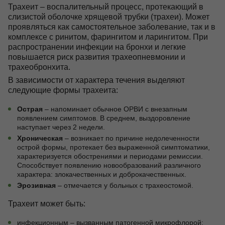
Трахеит – воспалительный процесс, протекающий в
слизистой оболочке хрящевой трубки (трахеи). Может
Контакты
проявляться как самостоятельное заболевание, так и в
комплексе с ринитом, фарингитом и ларингитом. При
распространении инфекции на бронхи и легкие
повышается риск развития трахеопневмонии и
+7 (495) 628-22-05
трахеобронхита.
Max
В зависимости от характера течения выделяют
info@zdorovie-klinika.ru
следующие формы трахеита:
Оплата онлайн
Острая
– напоминает обычное ОРВИ с внезапным
появлением симптомов. В среднем, выздоровление
наступает через 2 недели.
Записаться сейчас
Хроническая
– возникает по причине недолеченности
острой формы, протекает без выраженной симптоматики,
характеризуется обострениями и периодами ремиссии.
Способствует появлению новообразований различного
характера: злокачественных и доброкачественных.
Эрозивная
– отмечается у больных с трахеостомой.
Трахеит может быть:
инфекционным – вызванным патогенной микрофлорой;