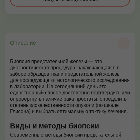
Контакты
+7 (495) 628-22-05
Описание
Max
info@zdorovie-klinika.ru
Оплата онлайн
Биопсия предстательной железы — это
диагностическая процедура, заключающаяся в
заборе образцов ткани предстательной железы
для последующего гистологического исследования
Записаться сейчас
в лаборатории. На сегодняшний день это
единственный способ достоверно подтвердить или
опровергнуть наличие рака простаты, определить
степень злокачественности опухоли (по шкале
Глисона) и выбрать оптимальную тактику лечения.
Виды и методы биопсии
Современные методы биопсии предстательной