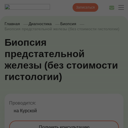
Записаться
Главная
Диагностика
Биопсия
Биопсия предстательной железы (без стоимости гистологии)
Биопсия
Диагностика
предстательной
Лечение
железы (без стоимости
Наши врачи
гистологии)
Цены
Акции и скидки
О нас
Проводится:
на Курской
Наши клиники
Полезные статьи
Получить консультацию