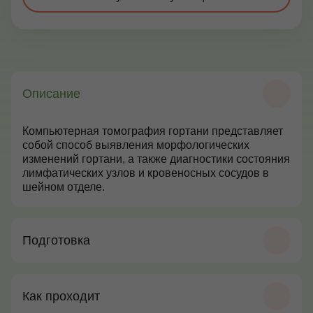
Контакты
+7 (495) 628-22-05
Описание
Max
info@zdorovie-klinika.ru
Оплата онлайн
Компьютерная томография гортани представляет
собой способ выявления морфологических
изменений гортани, а также диагностики состояния
лимфатических узлов и кровеносных сосудов в
Записаться сейчас
шейном отделе.
Подготовка
Как проходит