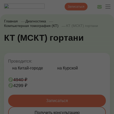
Записаться
Главная
Диагностика
Компьютерная томография (КТ)
КТ (МСКТ) гортани
КТ (МСКТ) гортани
Диагностика
Лечение
Наши врачи
Проводится:
на Китай-городе
на Курской
Цены
4940 ₽
Акции и скидки
4299 ₽
О нас
Записаться
Наши клиники
Полезные статьи
Получить консультацию