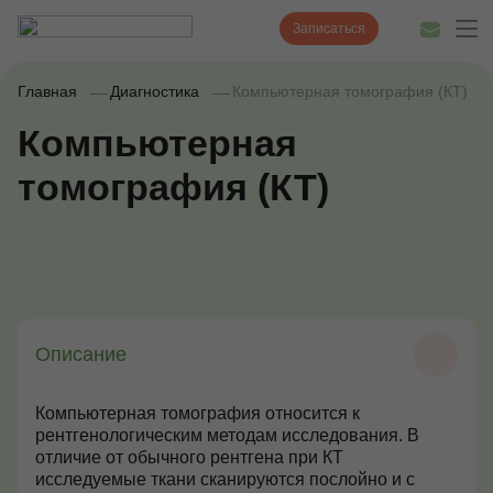
Записаться
Главная
Диагностика
Компьютерная томография (КТ)
Компьютерная
Диагностика
томография (КТ)
Лечение
Наши врачи
Цены
Акции и скидки
Описание
О нас
Компьютерная томография относится к
рентгенологическим методам исследования. В
Наши клиники
отличие от обычного рентгена при КТ
исследуемые ткани сканируются послойно и с
Полезные статьи