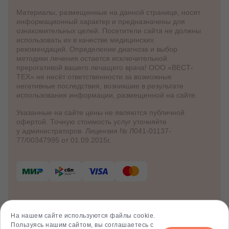
Материалы, размещенные на данной странице, носят
информационный характер и предназначены для
ознакомительных целей. Посетители сайта не должны
использовать их в качестве медицинских
рекомендаций. Определение диагноза и выбор
методики лечения остается исключительной
прерогативой вашего лечащего врача! ООО «ВЕСТ-
ТЕХ» не несёт ответственности за возможные
негативные последствия, возникшие в результате
использования информации, размещенной на сайте.
Указанные на сайте цены не являются публичной
офертой. Точную стоимость услуг уточняйте
у администраторов. Лицензия № Л041-01137-
77/00347995 от 01.09.2015г.
© 2012 - 2026 Клинико-диагностический
центр «Клиника Здоровья»
На нашем сайте используются файлы cookie.
Политика куки
Пользуясь нашим сайтом, вы соглашаетесь с