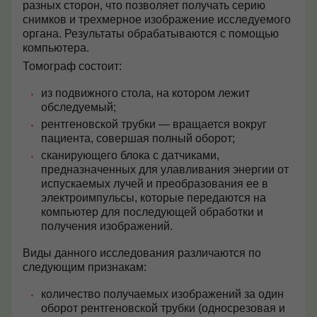
разных сторон, что позволяет получать серию
снимков и трехмерное изображение исследуемого
Контакты
органа. Результаты обрабатываются с помощью
компьютера.
Томограф состоит:
+7 (495) 628-22-05
из подвижного стола, на котором лежит
Max
обследуемый;
info@zdorovie-klinika.ru
рентгеновской трубки — вращается вокруг
Оплата онлайн
пациента, совершая полный оборот;
сканирующего блока с датчиками,
предназначенных для улавливания энергии от
испускаемых лучей и преобразования ее в
Записаться сейчас
электроимпульсы, которые передаются на
компьютер для последующей обработки и
получения изображений.
Виды данного исследования различаются по
следующим признакам:
количество получаемых изображений за один
оборот рентгеновской трубки (односрезовая и