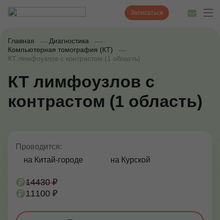
Записаться
Главная
Диагностика
Компьютерная томография (КТ)
КТ лимфоузлов с контрастом (1 область)
Диагностика
КТ лимфоузлов с
Лечение
контрастом (1 область)
Наши врачи
Цены
Проводится:
Акции и скидки
на Китай-городе
на Курской
О нас
14430 ₽
11100 ₽
Наши клиники
Полезные статьи