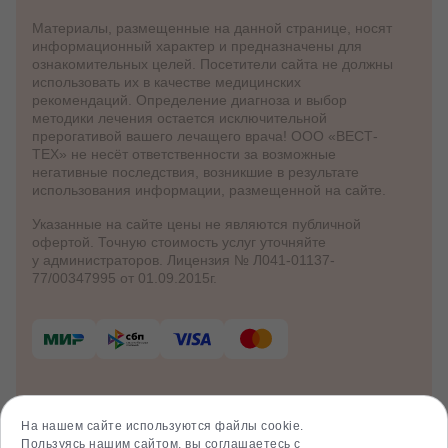
Материалы, размещенные на данной странице, носят
информационный характер и предназначены для
ознакомительных целей. Посетители сайта не должны
использовать их в качестве медицинских
рекомендаций. Определение диагноза и выбор
методики лечения остается исключительной
прерогативой вашего лечащего врача! ООО «ВЕСТ-
ТЕХ» не несёт ответственности за возможные
негативные последствия, возникшие в результате
использования информации, размещенной на сайте.
Указанные на сайте цены не являются публичной
офертой. Точную стоимость услуг уточняйте
у администраторов. Лицензия № Л041-01137-
77/00347995 от 01.09.2015г.
© 2012 - 2026 Клинико-диагностический
центр «Клиника Здоровья»
На нашем сайте используются файлы cookie.
Политика куки
Пользуясь нашим сайтом, вы соглашаетесь с