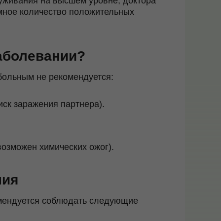
уживания на высшем уровне, доктора
мное количество положительных
заболевании?
больным не рекомендуется:
иск заражения партнера).
возможен химических ожог).
ния
омендуется соблюдать следующие