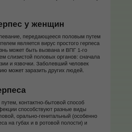
герпес у женщин
олевание, передающееся половым путем
ителем является вирус простого герпеса
езнь может быть вызвана и ВПГ 1-го
ием слизистой половых органов: сначала
зии и язвочки. Заболевший человек
нию может заразить других людей.
ерпеса
путем, контактно-бытовой способ
фекции способствуют разные виды
ловой, орально-генитальный (особенно
са на губах и в ротовой полости) и