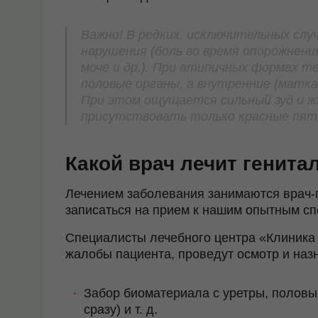
Важно! В редких, исключительных слу
нарушения (боль во время опорожнения
моче и др.). При атипичных формах т
половые органы, а внутренние (матка,
При этом ощущается сильный зуд и ж
присутствовать только красные пятна
Какой врач лечит генита
Лечением заболевания занимаются врач-г
записаться на прием к нашим опытным сп
Специалисты лечебного центра «Клиник
жалобы пациента, проведут осмотр и наз
Забор биоматериала с уретры, половых
сразу) и т. д.