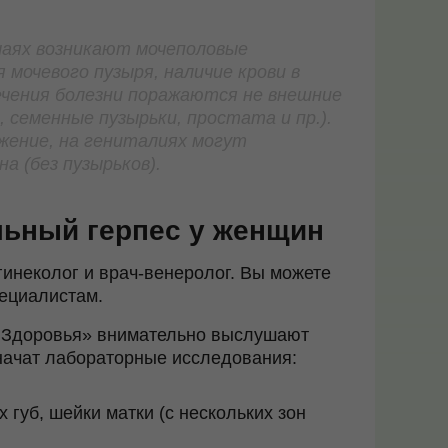
чаях возникают мочеполовые
 мочевого пузыря, наличие крови в
ечения болезни поражаются не внешние
 семенные пузырьки, простата и пр.).
жение, на гениталиях могут
 (без пузырьков).
льный герпес у женщин
инеколог и врач-венеролог. Вы можете
ециалистам.
а Здоровья» внимательно выслушают
начат лабораторные исследования:
 губ, шейки матки (с нескольких зон