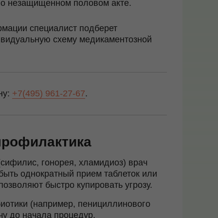
о незащищенном половом акте.
рмации специалист подберет
ивидуальную схему медикаментозной
ну:
+7(495) 961-27-67
.
 профилактика
сифилис, гонорея, хламидиоз) врач
т быть однократный прием таблеток или
озволяют быстро купировать угрозу.
биотики (например, пенициллинового
чу до начала процедур.