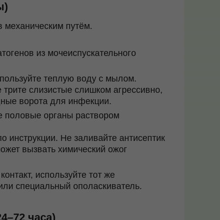
ы)
в механическим путём.
атогенов из мочеиспускательного
пользуйте теплую воду с мылом.
е трите слизистые слишком агрессивно,
дные ворота для инфекции.
 половые органы раствором
по инструкции.
Не заливайте антисептик
может вызвать химический ожог
онтакт, используйте тот же
 или специальный ополаскиватель.
24–72 часа)