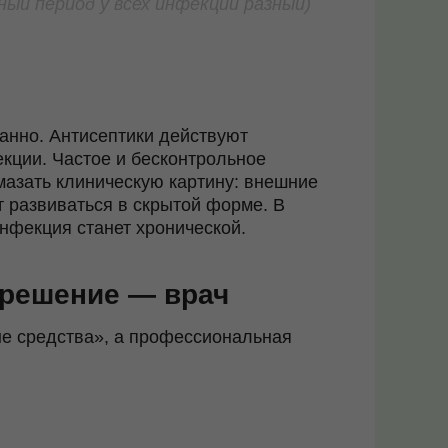
ный период у всех инфекций разный)
е
анно. Антисептики действуют
екции. Частое и бесконтрольное
мазать клиническую картину
: внешние
т развиваться в скрытой форме. В
инфекция станет хронической.
 решение — врач
е средства», а профессиональная