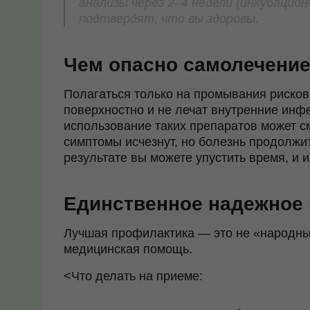
анализы через 2–4 недели (инкубацион
подтвердят, что вы здоровы.
Чем опасно самолечени
Полагаться только на промывания рисков
поверхностно и не лечат внутренние инф
использование таких препаратов может
с
симптомы исчезнут, но болезнь продолжи
результате вы можете упустить время, и 
Единственное надежное
Лучшая профилактика — это не «народны
медицинская помощь.
<Что делать на приеме: