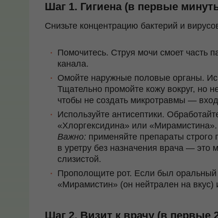
Шаг 1. Гигиена (в первые минут
Снизьте концентрацию бактерий и вирусо
Помочитесь.
Струя мочи смоет часть п
канала.
Омойте наружные половые органы.
Ис
Тщательно промойте кожу вокруг, но н
чтобы не создать микротравмы — вхо
Используйте антисептики.
Обработайте
«Хлоргексидина» или «Мирамистина».
Важно:
применяйте препараты строго 
в уретру без назначения врача — это 
слизистой.
Прополощите рот.
Если был оральный к
«Мирамистин» (он нейтрален на вкус)
Шаг 2. Визит к врачу (в первые 