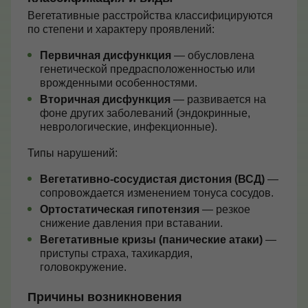
Вегетативные расстройства классифицируются
Контакты
по степени и характеру проявлений:
Первичная дисфункция
— обусловлена
генетической предрасположенностью или
врожденными особенностями.
+7 (495) 628-22-05
Вторичная дисфункция
— развивается на
Max
фоне других заболеваний (эндокринные,
info@zdorovie-klinika.ru
неврологические, инфекционные).
Оплата онлайн
Типы нарушений:
Вегетативно-сосудистая дистония (ВСД)
—
Записаться сейчас
сопровождается изменением тонуса сосудов.
Ортостатическая гипотензия
— резкое
снижение давления при вставании.
Вегетативные кризы (панические атаки)
—
приступы страха, тахикардия,
головокружение.
Причины возникновения