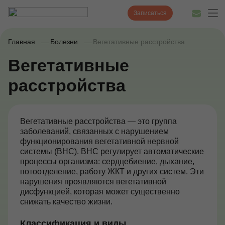
Записаться
Главная
Болезни
Вегетативные расстройства
Вегетативные
Диагностика
расстройства
Лечение
Наши врачи
Вегетативные расстройства — это группа
заболеваний, связанных с нарушением
Цены
функционирования вегетативной нервной
системы (ВНС). ВНС регулирует автоматические
Акции и скидки
процессы организма: сердцебиение, дыхание,
потоотделение, работу ЖКТ и других систем. Эти
О нас
нарушения проявляются вегетативной
дисфункцией, которая может существенно
Наши клиники
снижать качество жизни.
Полезные статьи
Классификация и виды