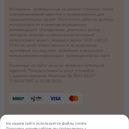
Материалы, размещенные на данной странице, носят
информационный характер и предназначены для
ознакомительных целей. Посетители сайта не должны
использовать их в качестве медицинских
рекомендаций. Определение диагноза и выбор
методики лечения остается исключительной
прерогативой вашего лечащего врача! ООО «ВЕСТ-
ТЕХ» не несёт ответственности за возможные
негативные последствия, возникшие в результате
использования информации, размещенной на сайте.
Указанные на сайте цены не являются публичной
офертой. Точную стоимость услуг уточняйте
у администраторов. Лицензия № Л041-01137-
77/00347995 от 01.09.2015г.
© 2012 - 2026 Клинико-диагностический
центр «Клиника Здоровья»
На нашем сайте используются файлы cookie.
Политика куки
Пользуясь нашим сайтом, вы соглашаетесь с