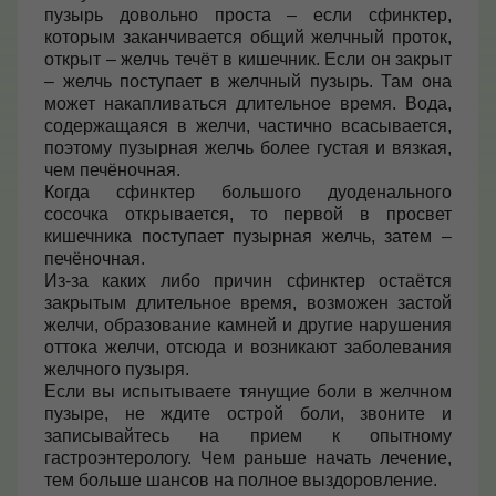
пузырь довольно проста – если сфинктер,
Контакты
которым заканчивается общий желчный проток,
открыт – желчь течёт в кишечник. Если он закрыт
– желчь поступает в желчный пузырь. Там она
может накапливаться длительное время. Вода,
содержащаяся в желчи, частично всасывается,
+7 (495) 628-22-05
поэтому пузырная желчь более густая и вязкая,
Max
чем печёночная.
info@zdorovie-klinika.ru
Когда сфинктер большого дуоденального
Оплата онлайн
сосочка открывается, то первой в просвет
кишечника поступает пузырная желчь, затем –
печёночная.
Из-за каких либо причин сфинктер остаётся
Записаться сейчас
закрытым длительное время, возможен застой
желчи, образование камней и другие нарушения
оттока желчи, отсюда и возникают заболевания
желчного пузыря.
Если вы испытываете тянущие боли в желчном
пузыре, не ждите острой боли, звоните и
записывайтесь на прием к опытному
гастроэнтерологу. Чем раньше начать лечение,
тем больше шансов на полное выздоровление.