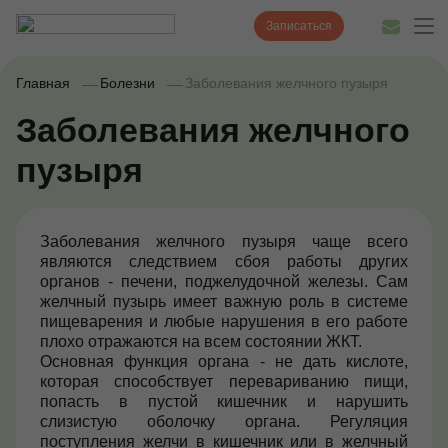
Записаться
Главная
Болезни
Заболевания желчного пузыря
Заболевания желчного
Диагностика
пузыря
Лечение
Наши врачи
Заболевания желчного пузыря чаще всего
являются следствием сбоя работы других
Цены
органов - печени, поджелудочной железы. Сам
желчный пузырь имеет важную роль в системе
Акции и скидки
пищеварения и любые нарушения в его работе
плохо отражаются на всем состоянии ЖКТ.
О нас
Основная функция органа - не дать кислоте,
которая способствует перевариванию пищи,
Наши клиники
попасть в пустой кишечник и нарушить
слизистую оболочку органа. Регуляция
Полезные статьи
поступления желчи в кишечник или в желчный