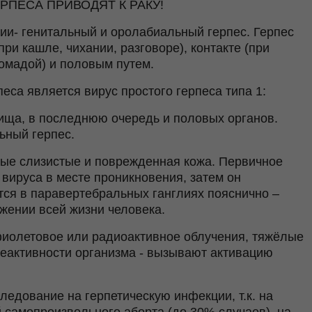
ПЕСА ПРИВОДЯТ К РАКУ!
ии- генитальный и оролабиальный герпес. Герпес
ри кашле, чихании, разговоре), контакте (при
омадой) и половым путем.
са является вирус простого герпеса типа 1:
овища, в последнюю очередь и половых органов.
ьный герпес.
ые слизистые и поврежденная кожа. Первичное
вируса в месте проникновения, затем он
ся в паравертебральных ганглиях пояснично –
яжении всей жизни человека.
фиолетовое или радиоактивное облучения, тяжёлые
еактивности организма - вызывают активацию
едование на герпетическую инфекции, т.к. на