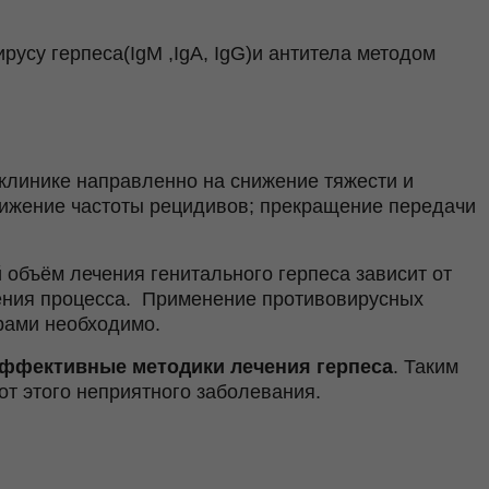
русу герпеса(IgM ,IgA, IgG)и антитела методом
клинике направленно на снижение тяжести и
нижение частоты рецидивов; прекращение передачи
 объём лечения генитального герпеса зависит от
чения процесса. Применение противовирусных
рами необходимо.
ффективные методики лечения герпеса
. Таким
от этого неприятного заболевания.