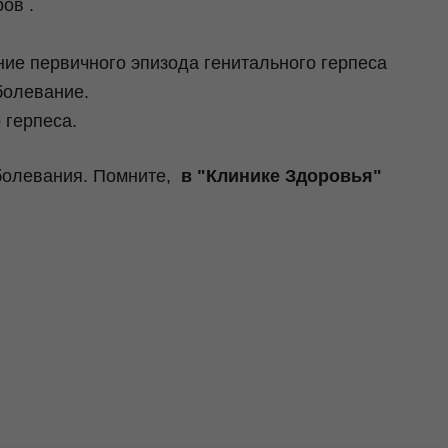
ов .
ие первичного эпизода генитального герпеса
болевание.
 герпеса.
аболевания. Помните,
в "Клинике Здоровья"