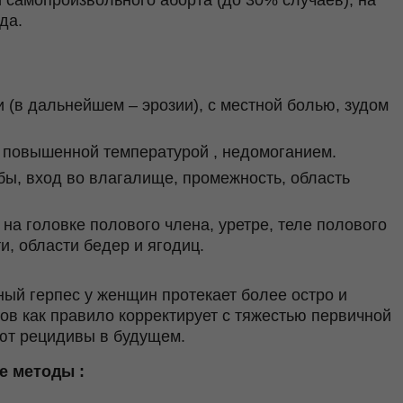
 самопроизвольного аборта (до 30% случаев), на
да.
(в дальнейшем – эрозии), с местной болью, зудом
 повышенной температурой , недомоганием.
ы, вход во влагалище, промежность, область
на головке полового члена, уретре, теле полового
и, области бедер и ягодиц.
ный герпес у женщин протекает более остро и
ов как правило корректирует с тяжестью первичной
ают рецидивы в будущем.
е методы :