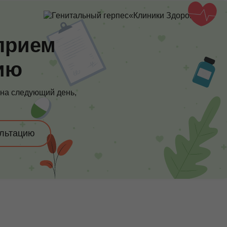
прием
ию
 на следующий день,
ультацию