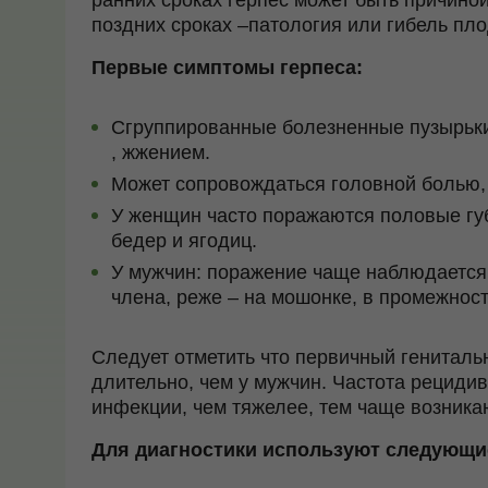
ранних сроках герпес может быть причиной
поздних сроках –патология или гибель пло
Первые симптомы герпеса:
Сгруппированные болезненные пузырьки 
, жжением.
Может сопровождаться головной болью,
У женщин часто поражаются половые губ
бедер и ягодиц.
У мужчин: поражение чаще наблюдается 
члена, реже – на мошонке, в промежност
Следует отметить что первичный гениталь
длительно, чем у мужчин. Частота рецидив
инфекции, чем тяжелее, тем чаще возник
Для диагностики используют следующи